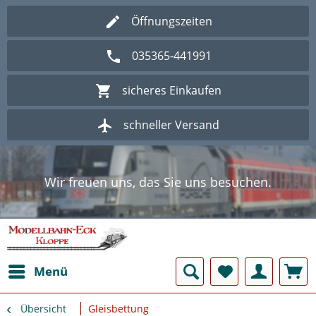
Öffnungszeiten
035365-441991
sicheres Einkaufen
schneller Versand
Wir freuen uns, das Sie uns besuchen.
Herzlich Willkommen im Onlineshop
Modellbahn - Eck Kloppe.
Wir freuen uns, das Sie uns besuchen.
Herzlich Willkommen im Onlineshop
Modellbahn - Eck Kloppe.
Menü
Übersicht
Gleisbettung