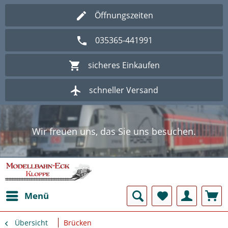
Öffnungszeiten
035365-441991
sicheres Einkaufen
schneller Versand
Wir freuen uns, das Sie uns besuchen.
Herzlich Willkommen im Onlineshop
Modellbahn - Eck Kloppe.
Wir freuen uns, das Sie uns besuchen.
Herzlich Willkommen im Onlineshop
Modellbahn - Eck Kloppe.
Menü
Übersicht
Brücken