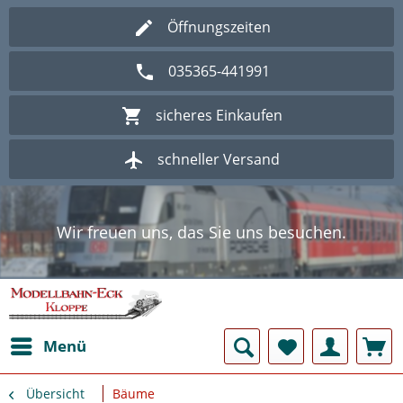
Öffnungszeiten
035365-441991
sicheres Einkaufen
schneller Versand
Wir freuen uns, das Sie uns besuchen.
Herzlich Willkommen im Onlineshop
Modellbahn - Eck Kloppe.
Wir freuen uns, das Sie uns besuchen.
Herzlich Willkommen im Onlineshop
Modellbahn - Eck Kloppe.
Menü
Übersicht
Bäume