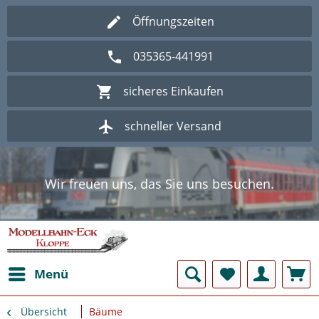
Öffnungszeiten
035365-441991
sicheres Einkaufen
schneller Versand
Wir freuen uns, das Sie uns besuchen.
Herzlich Willkommen im Onlineshop
Modellbahn - Eck Kloppe.
Wir freuen uns, das Sie uns besuchen.
Herzlich Willkommen im Onlineshop
Modellbahn - Eck Kloppe.
Menü
Übersicht
Bäume