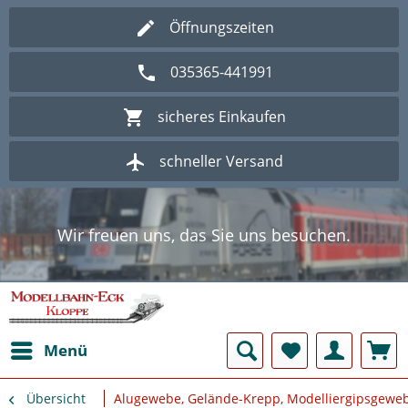
Öffnungszeiten
035365-441991
sicheres Einkaufen
schneller Versand
Wir freuen uns, das Sie uns besuchen.
Herzlich Willkommen im Onlineshop
Modellbahn - Eck Kloppe.
Wir freuen uns, das Sie uns besuchen.
Herzlich Willkommen im Onlineshop
Modellbahn - Eck Kloppe.
Menü
Übersicht
Alugewebe, Gelände-Krepp, Modelliergipsgewe