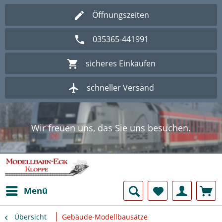
Öffnungszeiten
035365-441991
sicheres Einkaufen
schneller Versand
Wir freuen uns, das Sie uns besuchen.
Herzlich Willkommen im Onlineshop
Modellbahn - Eck Kloppe.
Wir freuen uns, das Sie uns besuchen.
Herzlich Willkommen im Onlineshop
Modellbahn - Eck Kloppe.
Menü
Übersicht
Gebäude-Modellbausätze