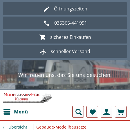
Öffnungszeiten
035365-441991
sicheres Einkaufen
schneller Versand
Wir freuen uns, das Sie uns besuchen.
Herzlich Willkommen im Onlineshop
Modellbahn - Eck Kloppe.
Wir freuen uns, das Sie uns besuchen.
Herzlich Willkommen im Onlineshop
Modellbahn - Eck Kloppe.
Menü
Übersicht
Gebäude-Modellbausätze