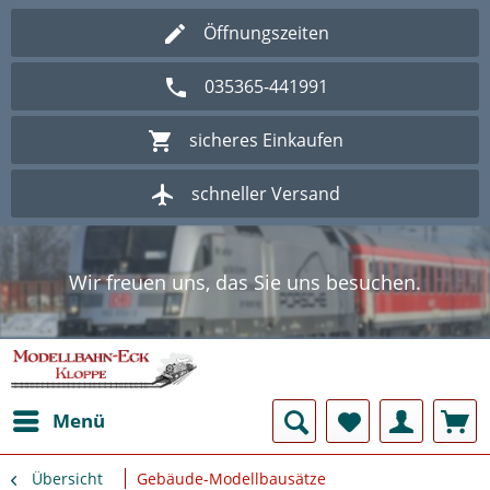
Öffnungszeiten
035365-441991
sicheres Einkaufen
schneller Versand
Wir freuen uns, das Sie uns besuchen.
Herzlich Willkommen im Onlineshop
Modellbahn - Eck Kloppe.
Wir freuen uns, das Sie uns besuchen.
Herzlich Willkommen im Onlineshop
Modellbahn - Eck Kloppe.
Menü
Übersicht
Gebäude-Modellbausätze