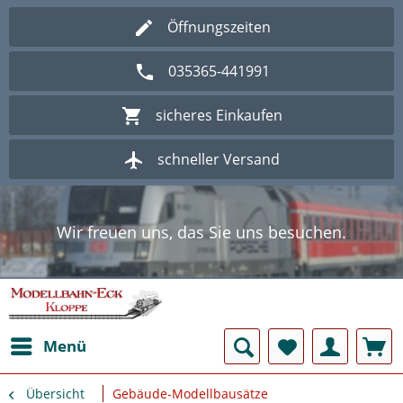
Öffnungszeiten
035365-441991
sicheres Einkaufen
schneller Versand
Wir freuen uns, das Sie uns besuchen.
Herzlich Willkommen im Onlineshop
Modellbahn - Eck Kloppe.
Wir freuen uns, das Sie uns besuchen.
Herzlich Willkommen im Onlineshop
Modellbahn - Eck Kloppe.
Menü
Übersicht
Gebäude-Modellbausätze