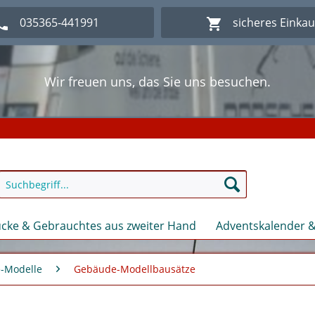
035365-441991
sicheres Einka
Wir freuen uns, das Sie uns besuchen.
lich Willkommen im Onlineshop Modellbahn - Eck Kl
Wir freuen uns, das Sie uns besuchen.
lich Willkommen im Onlineshop Modellbahn - Eck Kl
cke & Gebrauchtes aus zweiter Hand
Adventskalender &
-Modelle
Gebäude-Modellbausätze