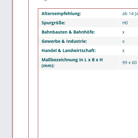
Altersempfehlung:
ab 14 J
Spurgröße:
H0
Bahnbauten & Bahnhöfe:
x
Gewerbe & Industrie:
x
Handel & Landwirtschaft:
x
Maßbezeichnung in L x B x H
99 x 60
(mm):