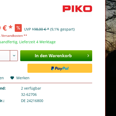
 € *
UVP
198,00 € *
(9,1% gespart)
l. Versandkosten **
sandfertig, Lieferzeit 4 Werktage
In den Warenkorb
hen
Merken
and:
2
verfügbar
32-62706
r.:
DE 24216800