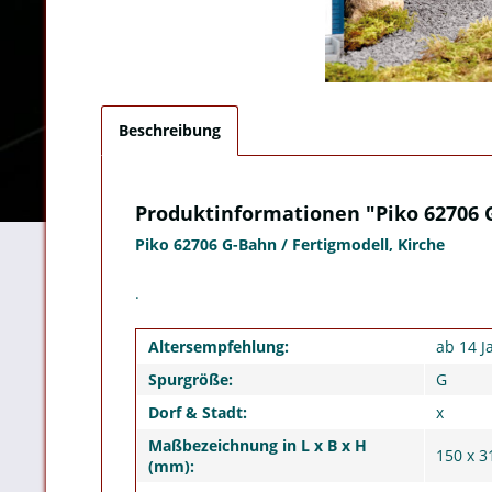
Beschreibung
Produktinformationen "Piko 62706 G
Piko 62706 G-Bahn / Fertigmodell, Kirche
.
Altersempfehlung:
ab 14 J
Spurgröße:
G
Dorf & Stadt:
x
Maßbezeichnung in L x B x H
150 x 3
(mm):