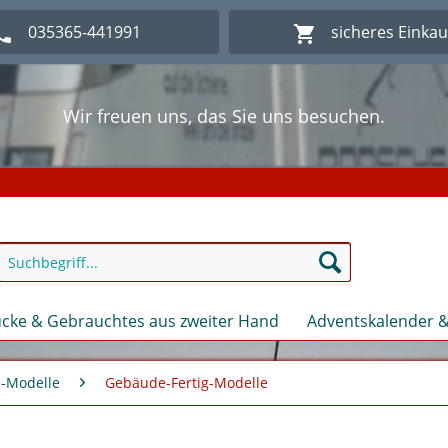
035365-441991
sicheres Einka
Wir freuen uns, das Sie uns besuchen.
lich Willkommen im Onlineshop Modellbahn - Eck Kl
Wir freuen uns, das Sie uns besuchen.
lich Willkommen im Onlineshop Modellbahn - Eck Kl
cke & Gebrauchtes aus zweiter Hand
Adventskalender &
-Modelle
Gebäude-Fertig-Modelle