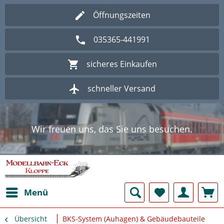
Öffnungszeiten
035365-441991
sicheres Einkaufen
schneller Versand
Wir freuen uns, das Sie uns besuchen.
Herzlich Willkommen im Onlineshop
Modellbahn - Eck Kloppe.
Wir freuen uns, das Sie uns besuchen.
Herzlich Willkommen im Onlineshop
Modellbahn - Eck Kloppe.
Menü
Übersicht
BKS-System (Auhagen) & Gebäudebauteile