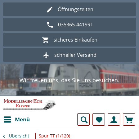
Öffnungszeiten
035365-441991
sicheres Einkaufen
schneller Versand
Wir freuen uns, das Sie uns besuchen.
Herzlich Willkommen im Onlineshop
Modellbahn - Eck Kloppe.
Wir freuen uns, das Sie uns besuchen.
Herzlich Willkommen im Onlineshop
Modellbahn - Eck Kloppe.
Menü
Übersicht
Spur TT (1/120)