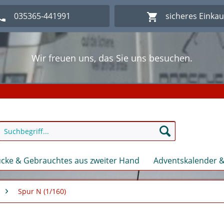
035365-441991
sicheres Einka
Wir freuen uns, das Sie uns besuchen.
lich Willkommen im Onlineshop Modellbahn - Eck Kl
Wir freuen uns, das Sie uns besuchen.
lich Willkommen im Onlineshop Modellbahn - Eck Kl
cke & Gebrauchtes aus zweiter Hand
Adventskalender &
Spur N (1/160)