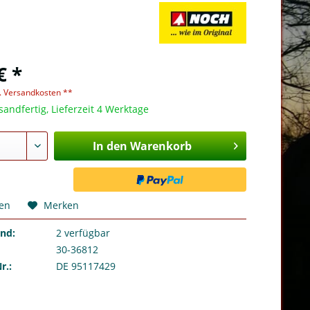
€ *
l. Versandkosten **
sandfertig, Lieferzeit 4 Werktage
In den Warenkorb
hen
Merken
and:
2
verfügbar
30-36812
r.:
DE 95117429