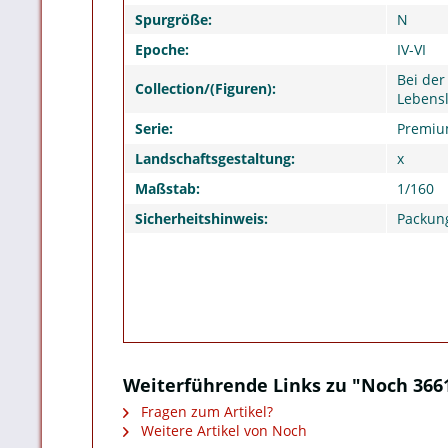
Spurgröße:
N
Epoche:
IV-VI
Bei der
Collection/(Figuren):
Lebens
Serie:
Premi
Landschaftsgestaltung:
x
Maßstab:
1/160
Sicherheitshinweis:
Packung
Weiterführende Links zu "Noch 366
Fragen zum Artikel?
Weitere Artikel von Noch