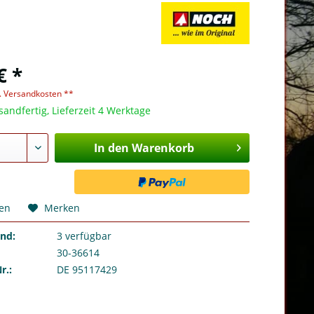
€ *
l. Versandkosten **
sandfertig, Lieferzeit 4 Werktage
In den Warenkorb
hen
Merken
and:
3
verfügbar
30-36614
r.:
DE 95117429