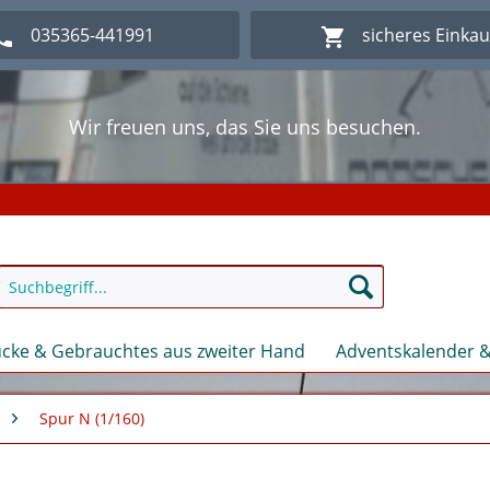
035365-441991
sicheres Einka
Wir freuen uns, das Sie uns besuchen.
lich Willkommen im Onlineshop Modellbahn - Eck Kl
Wir freuen uns, das Sie uns besuchen.
lich Willkommen im Onlineshop Modellbahn - Eck Kl
cke & Gebrauchtes aus zweiter Hand
Adventskalender &
Spur N (1/160)