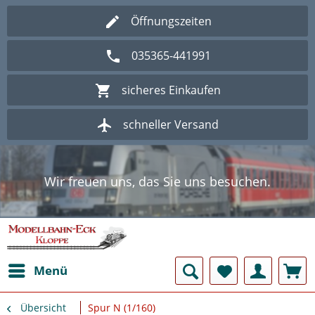
Öffnungszeiten
035365-441991
sicheres Einkaufen
schneller Versand
Wir freuen uns, das Sie uns besuchen.
Herzlich Willkommen im Onlineshop
Modellbahn - Eck Kloppe.
Wir freuen uns, das Sie uns besuchen.
Herzlich Willkommen im Onlineshop
Modellbahn - Eck Kloppe.
Menü
Übersicht
Spur N (1/160)