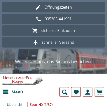
Öffnungszeiten
035365-441991
sicheres Einkaufen
schneller Versand
Wir freuen uns, das Sie uns besuchen.
Herzlich Willkommen im Onlineshop
Modellbahn - Eck Kloppe.
Wir freuen uns, das Sie uns besuchen.
Herzlich Willkommen im Onlineshop
Modellbahn - Eck Kloppe.
Menü
Übersicht
Spur H0 (1/87)