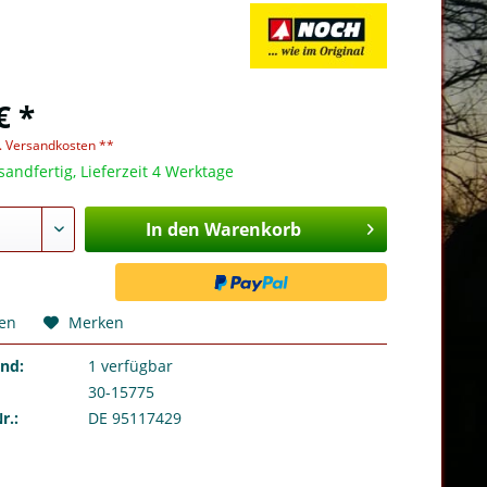
€ *
l. Versandkosten **
sandfertig, Lieferzeit 4 Werktage
In den Warenkorb
hen
Merken
and:
1
verfügbar
30-15775
r.:
DE 95117429