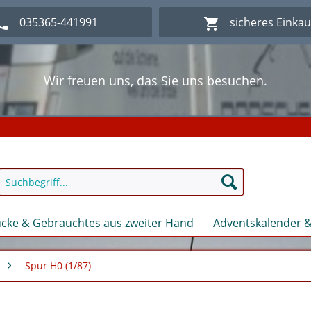
035365-441991
sicheres Einka
Wir freuen uns, das Sie uns besuchen.
lich Willkommen im Onlineshop Modellbahn - Eck Kl
Wir freuen uns, das Sie uns besuchen.
lich Willkommen im Onlineshop Modellbahn - Eck Kl
cke & Gebrauchtes aus zweiter Hand
Adventskalender &
Spur H0 (1/87)