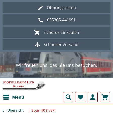
Öffnungszeiten
035365-441991
sicheres Einkaufen
schneller Versand
Wir freuen uns, das Sie uns besuchen.
Herzlich Willkommen im Onlineshop
Modellbahn - Eck Kloppe.
Wir freuen uns, das Sie uns besuchen.
Herzlich Willkommen im Onlineshop
Modellbahn - Eck Kloppe.
Menü
Übersicht
Spur H0 (1/87)