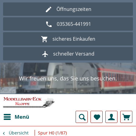
Öffnungszeiten
035365-441991
sicheres Einkaufen
schneller Versand
Wir freuen uns, das Sie uns besuchen.
Herzlich Willkommen im Onlineshop
Modellbahn - Eck Kloppe.
Wir freuen uns, das Sie uns besuchen.
Herzlich Willkommen im Onlineshop
Modellbahn - Eck Kloppe.
Menü
Übersicht
Spur H0 (1/87)