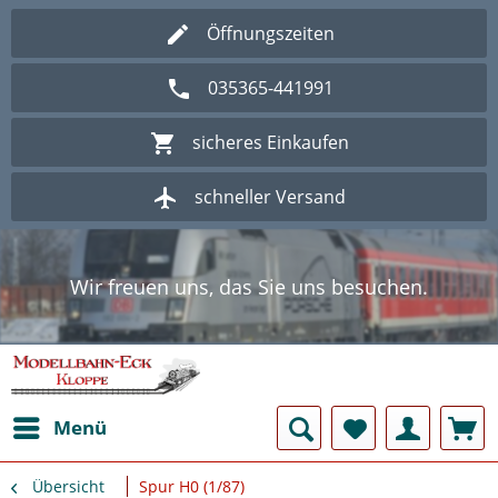
Öffnungszeiten
035365-441991
sicheres Einkaufen
schneller Versand
Wir freuen uns, das Sie uns besuchen.
Herzlich Willkommen im Onlineshop
Modellbahn - Eck Kloppe.
Wir freuen uns, das Sie uns besuchen.
Herzlich Willkommen im Onlineshop
Modellbahn - Eck Kloppe.
Menü
Übersicht
Spur H0 (1/87)