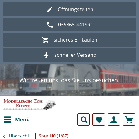
Öffnungszeiten
035365-441991
sicheres Einkaufen
schneller Versand
Wir freuen uns, das Sie uns besuchen.
Herzlich Willkommen im Onlineshop
Modellbahn - Eck Kloppe.
Wir freuen uns, das Sie uns besuchen.
Herzlich Willkommen im Onlineshop
Modellbahn - Eck Kloppe.
Menü
Übersicht
Spur H0 (1/87)