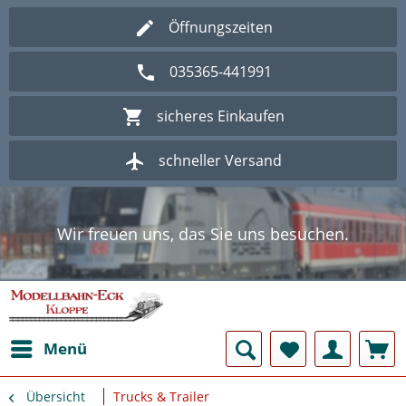
Öffnungszeiten
035365-441991
sicheres Einkaufen
schneller Versand
Wir freuen uns, das Sie uns besuchen.
Herzlich Willkommen im Onlineshop
Modellbahn - Eck Kloppe.
Wir freuen uns, das Sie uns besuchen.
Herzlich Willkommen im Onlineshop
Modellbahn - Eck Kloppe.
Menü
Übersicht
Trucks & Trailer