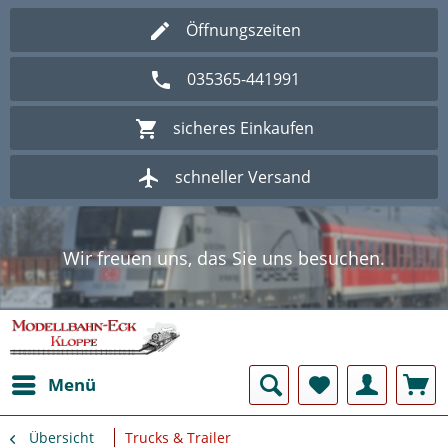
Öffnungszeiten
035365-441991
sicheres Einkaufen
schneller Versand
Wir freuen uns, das Sie uns besuchen.
Herzlich Willkommen im Onlineshop
Modellbahn - Eck Kloppe.
Wir freuen uns, das Sie uns besuchen.
Herzlich Willkommen im Onlineshop
Modellbahn - Eck Kloppe.
Menü
Übersicht
Trucks & Trailer