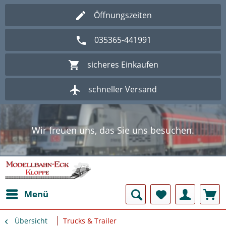
Öffnungszeiten
035365-441991
sicheres Einkaufen
schneller Versand
Wir freuen uns, das Sie uns besuchen.
Herzlich Willkommen im Onlineshop
Modellbahn - Eck Kloppe.
Wir freuen uns, das Sie uns besuchen.
Herzlich Willkommen im Onlineshop
Modellbahn - Eck Kloppe.
Menü
Übersicht
Trucks & Trailer