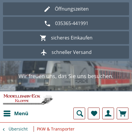
Öffnungszeiten
035365-441991
sicheres Einkaufen
schneller Versand
Wir freuen uns, das Sie uns besuchen.
Herzlich Willkommen im Onlineshop
Modellbahn - Eck Kloppe.
Wir freuen uns, das Sie uns besuchen.
Herzlich Willkommen im Onlineshop
Modellbahn - Eck Kloppe.
Menü
Übersicht
PKW & Transporter