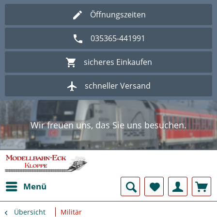
Öffnungszeiten
035365-441991
sicheres Einkaufen
schneller Versand
Wir freuen uns, das Sie uns besuchen.
Herzlich Willkommen im Onlineshop
Modellbahn - Eck Kloppe.
Wir freuen uns, das Sie uns besuchen.
Herzlich Willkommen im Onlineshop
Modellbahn - Eck Kloppe.
Menü
Übersicht
Militär