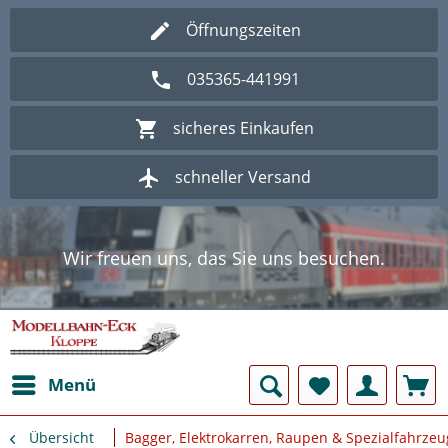
Öffnungszeiten
035365-441991
sicheres Einkaufen
schneller Versand
Wir freuen uns, das Sie uns besuchen.
Herzlich Willkommen im Onlineshop
Modellbahn - Eck Kloppe.
Wir freuen uns, das Sie uns besuchen.
Herzlich Willkommen im Onlineshop
Modellbahn - Eck Kloppe.
Menü
Übersicht
Bagger, Elektrokarren, Raupen & Spezialfahrzeu