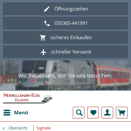
Öffnungszeiten
035365-441991
sicheres Einkaufen
schneller Versand
Wir freuen uns, das Sie uns besuchen.
Herzlich Willkommen im Onlineshop
Modellbahn - Eck Kloppe.
Wir freuen uns, das Sie uns besuchen.
Herzlich Willkommen im Onlineshop
Modellbahn - Eck Kloppe.
Menü
Übersicht
Signale