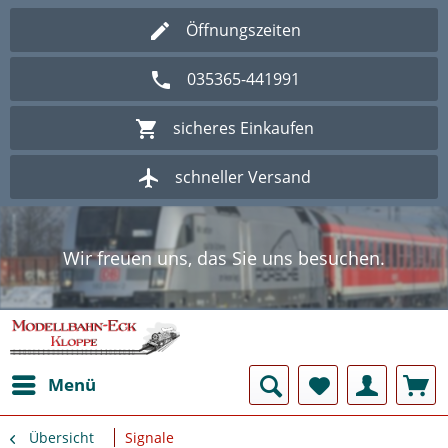
Öffnungszeiten
035365-441991
sicheres Einkaufen
schneller Versand
Wir freuen uns, das Sie uns besuchen.
Herzlich Willkommen im Onlineshop
Modellbahn - Eck Kloppe.
Wir freuen uns, das Sie uns besuchen.
Herzlich Willkommen im Onlineshop
Modellbahn - Eck Kloppe.
Menü
Übersicht
Signale