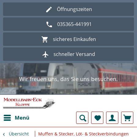
Öffnungszeiten
035365-441991
sicheres Einkaufen
schneller Versand
Wir freuen uns, das Sie uns besuchen.
Herzlich Willkommen im Onlineshop
Modellbahn - Eck Kloppe.
Wir freuen uns, das Sie uns besuchen.
Herzlich Willkommen im Onlineshop
Modellbahn - Eck Kloppe.
Menü
Übersicht
Muffen & Stecker, Löt- & Steckverbindungen