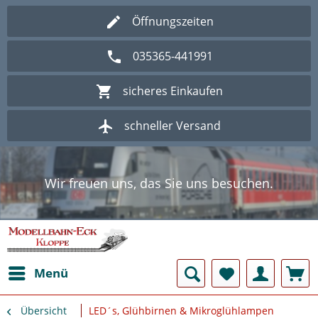
Öffnungszeiten
035365-441991
sicheres Einkaufen
schneller Versand
Wir freuen uns, das Sie uns besuchen.
Herzlich Willkommen im Onlineshop
Modellbahn - Eck Kloppe.
Wir freuen uns, das Sie uns besuchen.
Herzlich Willkommen im Onlineshop
Modellbahn - Eck Kloppe.
Menü
Übersicht
LED´s, Glühbirnen & Mikroglühlampen