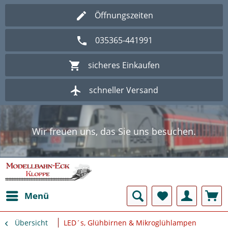
Öffnungszeiten
035365-441991
sicheres Einkaufen
schneller Versand
Wir freuen uns, das Sie uns besuchen.
Herzlich Willkommen im Onlineshop
Modellbahn - Eck Kloppe.
Wir freuen uns, das Sie uns besuchen.
Herzlich Willkommen im Onlineshop
Modellbahn - Eck Kloppe.
Menü
Übersicht
LED´s, Glühbirnen & Mikroglühlampen