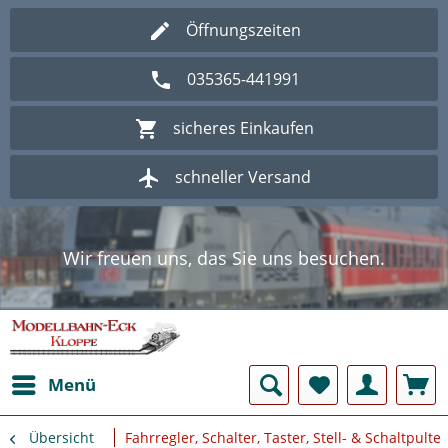
Öffnungszeiten
035365-441991
sicheres Einkaufen
schneller Versand
Wir freuen uns, das Sie uns besuchen.
Herzlich Willkommen im Onlineshop
Modellbahn - Eck Kloppe.
Wir freuen uns, das Sie uns besuchen.
Herzlich Willkommen im Onlineshop
Modellbahn - Eck Kloppe.
Menü
Übersicht
Fahrregler, Schalter, Taster, Stell- & Schaltpulte