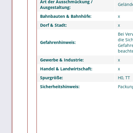
Art der Ausschmückung /
Geländ
Ausgestaltung:
Bahnbauten & Bahnhöfe:
x
Dorf & Stadt:
x
Bei Ver
die Sic
Gefahrenhinweis:
Gefahre
beacht
Gewerbe & Industrie:
x
Handel & Landwirtschaft:
x
Spurgröße:
H0, TT
Sicherheitshinweis:
Packung