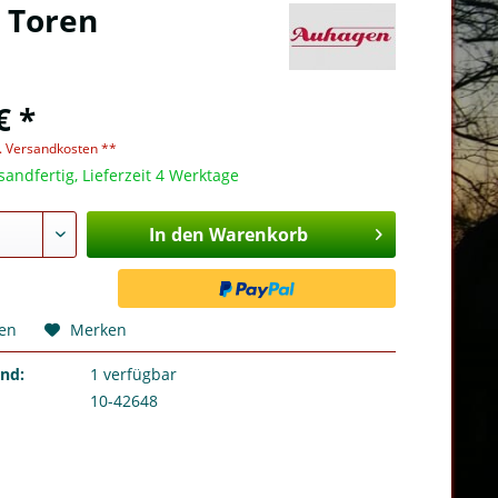
 Toren
€ *
l. Versandkosten **
sandfertig, Lieferzeit 4 Werktage
In den Warenkorb
hen
Merken
and:
1
verfügbar
10-42648