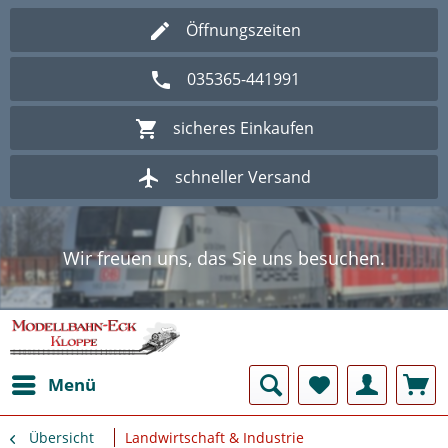
Öffnungszeiten
035365-441991
sicheres Einkaufen
schneller Versand
Wir freuen uns, das Sie uns besuchen.
Herzlich Willkommen im Onlineshop
Modellbahn - Eck Kloppe.
Wir freuen uns, das Sie uns besuchen.
Herzlich Willkommen im Onlineshop
Modellbahn - Eck Kloppe.
Menü
Übersicht
Landwirtschaft & Industrie