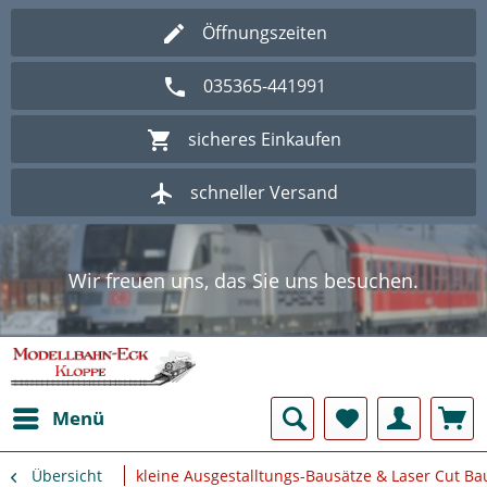
Öffnungszeiten
035365-441991
sicheres Einkaufen
schneller Versand
Wir freuen uns, das Sie uns besuchen.
Herzlich Willkommen im Onlineshop
Modellbahn - Eck Kloppe.
Wir freuen uns, das Sie uns besuchen.
Herzlich Willkommen im Onlineshop
Modellbahn - Eck Kloppe.
Menü
Übersicht
kleine Ausgestalltungs-Bausätze & Laser Cut Ba