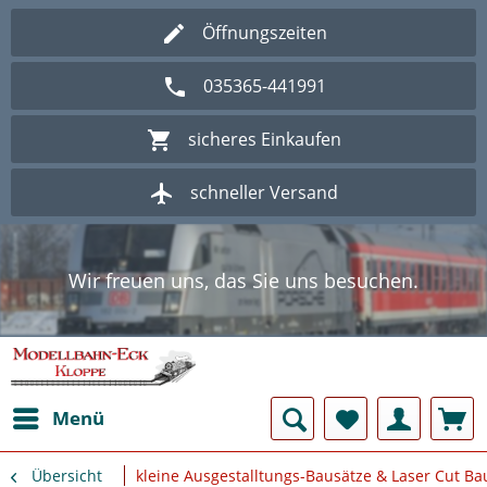
Öffnungszeiten
035365-441991
sicheres Einkaufen
schneller Versand
Wir freuen uns, das Sie uns besuchen.
Herzlich Willkommen im Onlineshop
Modellbahn - Eck Kloppe.
Wir freuen uns, das Sie uns besuchen.
Herzlich Willkommen im Onlineshop
Modellbahn - Eck Kloppe.
Menü
Übersicht
kleine Ausgestalltungs-Bausätze & Laser Cut Ba