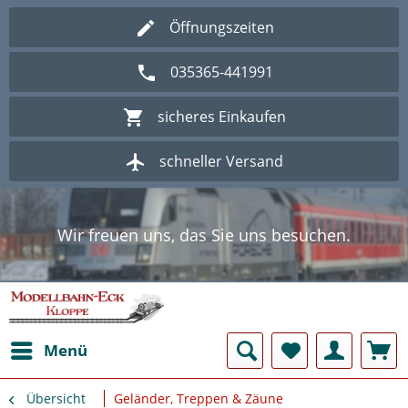
Öffnungszeiten
035365-441991
sicheres Einkaufen
schneller Versand
Wir freuen uns, das Sie uns besuchen.
Herzlich Willkommen im Onlineshop
Modellbahn - Eck Kloppe.
Wir freuen uns, das Sie uns besuchen.
Herzlich Willkommen im Onlineshop
Modellbahn - Eck Kloppe.
Menü
Übersicht
Geländer, Treppen & Zäune