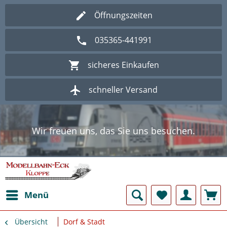
Öffnungszeiten
035365-441991
sicheres Einkaufen
schneller Versand
Wir freuen uns, das Sie uns besuchen.
Herzlich Willkommen im Onlineshop
Modellbahn - Eck Kloppe.
Wir freuen uns, das Sie uns besuchen.
Herzlich Willkommen im Onlineshop
Modellbahn - Eck Kloppe.
Menü
Übersicht
Dorf & Stadt