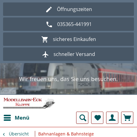
Öffnungszeiten
035365-441991
sicheres Einkaufen
schneller Versand
Wir freuen uns, das Sie uns besuchen.
Herzlich Willkommen im Onlineshop
Modellbahn - Eck Kloppe.
Wir freuen uns, das Sie uns besuchen.
Herzlich Willkommen im Onlineshop
Modellbahn - Eck Kloppe.
Menü
Übersicht
Bahnanlagen & Bahnsteige