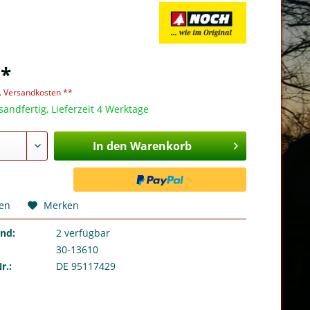
 *
l. Versandkosten **
sandfertig, Lieferzeit 4 Werktage
In den Warenkorb
hen
Merken
and:
2
verfügbar
30-13610
r.:
DE 95117429