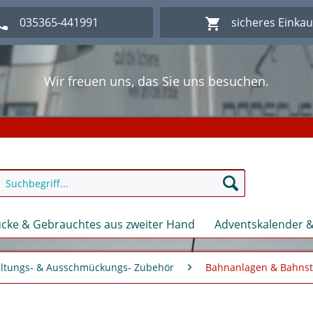
035365-441991
sicheres Einka
Wir freuen uns, das Sie uns besuchen.
lich Willkommen im Onlineshop Modellbahn - Eck Kl
Wir freuen uns, das Sie uns besuchen.
lich Willkommen im Onlineshop Modellbahn - Eck Kl
cke & Gebrauchtes aus zweiter Hand
Adventskalender &
altungs- & Ausschmückungs- Zubehör
Bahnanlagen & Bahnst