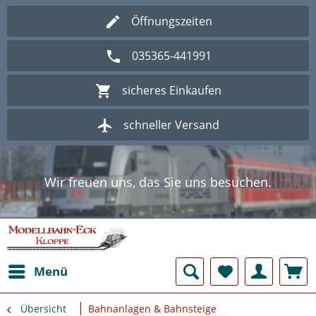
Öffnungszeiten
035365-441991
sicheres Einkaufen
schneller Versand
Wir freuen uns, das Sie uns besuchen.
Herzlich Willkommen im Onlineshop
Modellbahn - Eck Kloppe.
Wir freuen uns, das Sie uns besuchen.
Herzlich Willkommen im Onlineshop
Modellbahn - Eck Kloppe.
Menü
Übersicht
Bahnanlagen & Bahnsteige