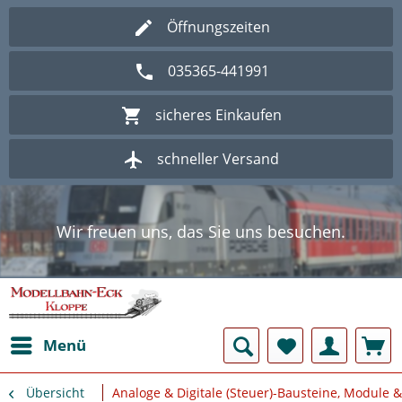
Öffnungszeiten
035365-441991
sicheres Einkaufen
schneller Versand
Wir freuen uns, das Sie uns besuchen.
Herzlich Willkommen im Onlineshop
Modellbahn - Eck Kloppe.
Wir freuen uns, das Sie uns besuchen.
Herzlich Willkommen im Onlineshop
Modellbahn - Eck Kloppe.
Menü
Übersicht
Analoge & Digitale (Steuer)-Bausteine, Module 