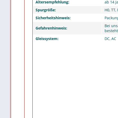
Altersempfehlung:
ab 14 J
Spurgröße:
H0, TT,
Sicherheitshinweis:
Packung
Bei un
Gefahrenhinweis:
besteh
Gleissystem:
DC, AC