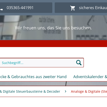
035365-441991
sicheres Einka
Wir freuen uns, das Sie uns besuchen.
lich Willkommen im Onlineshop Modellbahn - Eck Kl
Wir freuen uns, das Sie uns besuchen.
lich Willkommen im Onlineshop Modellbahn - Eck Kl
cke & Gebrauchtes aus zweiter Hand
Adventskalender &
& Digitale Steuerbausteine & Decoder
Analoge & Digitale (S