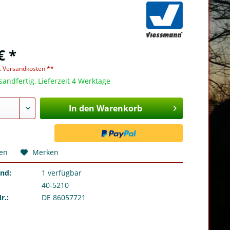
€ *
l. Versandkosten **
sandfertig, Lieferzeit 4 Werktage
In den Warenkorb
hen
Merken
and:
1
verfügbar
40-5210
r.:
DE 86057721