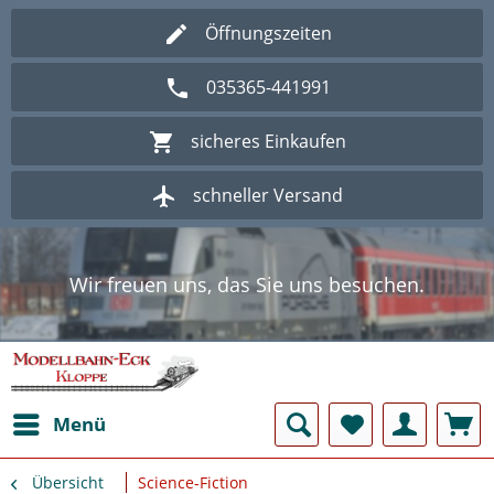
Öffnungszeiten
035365-441991
sicheres Einkaufen
schneller Versand
Wir freuen uns, das Sie uns besuchen.
Herzlich Willkommen im Onlineshop
Modellbahn - Eck Kloppe.
Wir freuen uns, das Sie uns besuchen.
Herzlich Willkommen im Onlineshop
Modellbahn - Eck Kloppe.
Menü
Übersicht
Science-Fiction