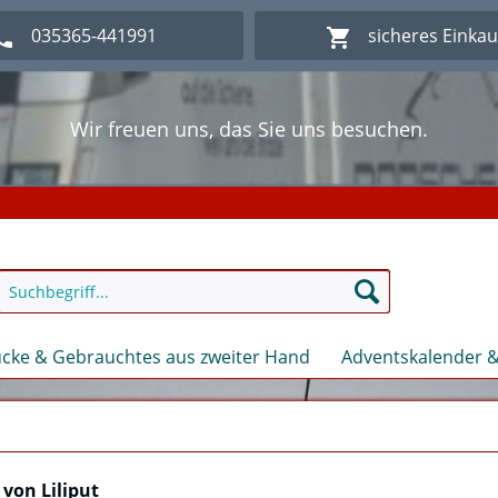
035365-441991
sicheres Einka
Wir freuen uns, das Sie uns besuchen.
lich Willkommen im Onlineshop Modellbahn - Eck Kl
Wir freuen uns, das Sie uns besuchen.
lich Willkommen im Onlineshop Modellbahn - Eck Kl
cke & Gebrauchtes aus zweiter Hand
Adventskalender &
von Liliput