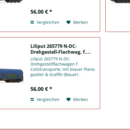
DB
56,00 € *
Vergleichen
Merken
Liliput 265779 N-DC-
Drehgestell-Flachwag. f....
Liliput 265779 N-DC-
Drehgestellflachwagen f.
Coilstransporte, mit blauer Plane,
gealter & Graffiti (Bauart -
Sahimms-u 901) Ep. V, eingestellt
bei der DBAG
56,00 € *
Vergleichen
Merken