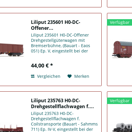
Liliput 235601 H0-DC-
Verfügbar
Offener...
Liliput 235601 H0-DC-Offener
Drehgestellgüterwagen mit
Bremserbühne, (Bauart - Eaos
051) Ep. V, eingestellt bei der
DBAG
44,00 € *
Vergleichen
Merken
Liliput 235763 H0-DC-
Verfügbar
Drehgestellflachwagen f....
Liliput 235763 H0-DC-
Drehgestellflachwagen f.
Coilstransporte (Bauart - Sahmms
711) Ep. IV-V, eingestellt bei der