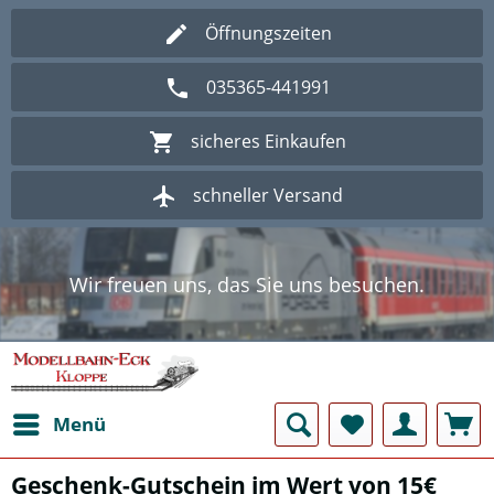
Öffnungszeiten
035365-441991
sicheres Einkaufen
schneller Versand
Wir freuen uns, das Sie uns besuchen.
Herzlich Willkommen im Onlineshop
Modellbahn - Eck Kloppe.
Wir freuen uns, das Sie uns besuchen.
Herzlich Willkommen im Onlineshop
Modellbahn - Eck Kloppe.
Menü
Geschenk-Gutschein im Wert von 15€