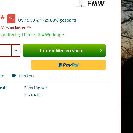
 *
UVP
5,99 € *
(29,88% gespart)
l. Versandkosten **
sandfertig, Lieferzeit 4 Werktage
In den Warenkorb
hen
Merken
and:
3
verfügbar
33-10-10