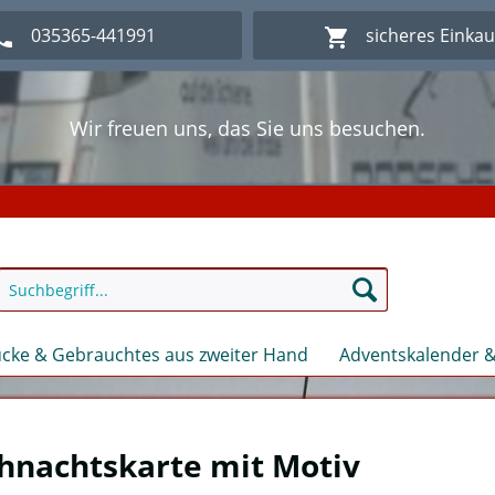
035365-441991
sicheres Einka
Wir freuen uns, das Sie uns besuchen.
lich Willkommen im Onlineshop Modellbahn - Eck Kl
Wir freuen uns, das Sie uns besuchen.
lich Willkommen im Onlineshop Modellbahn - Eck Kl
cke & Gebrauchtes aus zweiter Hand
Adventskalender &
hnachtskarte mit Motiv