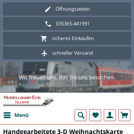
Öffnungszeiten
035365-441991
sicheres Einkaufen
schneller Versand
Wir freuen uns, das Sie uns besuchen.
Herzlich Willkommen im Onlineshop
Modellbahn - Eck Kloppe.
Wir freuen uns, das Sie uns besuchen.
Herzlich Willkommen im Onlineshop
Modellbahn - Eck Kloppe.
Menü
Handgearbeitete 3-D Weihnachtskarte